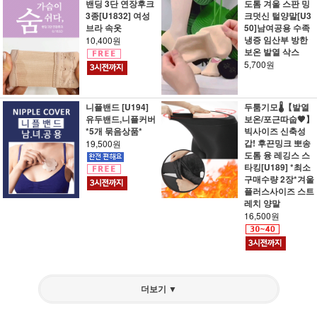
밴딩 3단 연장후크
도톰 겨울 스판 밍
3종[U1832] 여성
크덧신 털양말[U3
브라 속옷
50]남여공용 수족
냉증 임산부 방한
10,400원
보온 발열 삭스
5,700원
니플밴드 [U194]
두툼기모🌡️【발열
유두밴드,니플커버
보온/포근따숩🤎】
*5개 묶음상품*
빅사이즈 신축성
갑! 후끈밍크 뽀송
19,500원
도톰 융 레깅스 스
타킹[U189] *최소
구매수량 2장*겨울
플러스사이즈 스트
레치 양말
16,500원
더보기 ▼