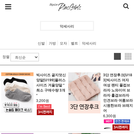
악세사리
신발
가방
모자
벨트
악세사리
정렬
빅사이즈 골지덧신
3단 연장후크[U18
양말[U199]플러스
3]빅사이즈 여자
사이즈 겨울양말 *
여성 팬티 풀컵브
최소 구매수량 3개
라자 노와이어 브
*
라자 홑겹브라자
인견브라 여름브라
3,200원
시원한브라 브래지
어
6,300원