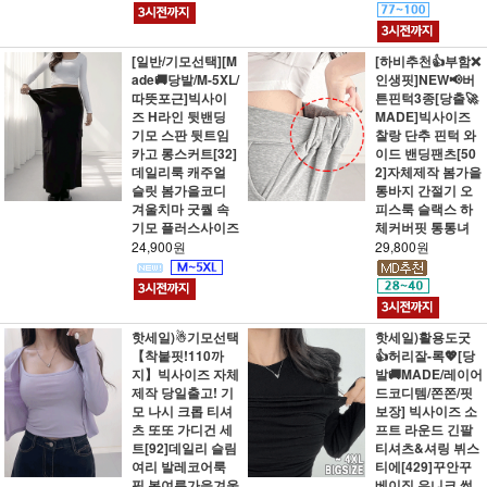
[일반/기모선택][M
[하비추천👍부함❌
ade🚚당발/M-5XL/
인생핏]NEW📢버
따뜻포근]빅사이
튼핀턱3종[당출🚀
즈 H라인 뒷밴딩
MADE]빅사이즈
기모 스판 뒷트임
찰랑 단추 핀턱 와
카고 롱스커트[32]
이드 밴딩팬츠[50
데일리룩 캐주얼
2]자체제작 봄가을
슬릿 봄가을코디
통바지 간절기 오
겨울치마 굿퀄 속
피스룩 슬랙스 하
기모 플러스사이즈
체커버핏 통통녀
24,900원
29,800원
핫세일)☃기모선택
핫세일)활용도굿
【착붙핏!110까
👍허리잘-록💖[당
지】빅사이즈 자체
발🚚MADE/레이어
제작 당일출고! 기
드코디템/쫀쫀/핏
모 나시 크롭 티셔
보장] 빅사이즈 소
츠 또또 가디건 세
프트 라운드 긴팔
트[92]데일리 슬림
티셔츠&셔링 뷔스
여리 발레코어룩
티에[429]꾸안꾸
핏 봄여름가을겨울
베이직 유니크 썸