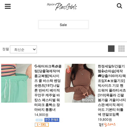
Sale
정렬
💦워터파크룩🧊쿨
한정세일S/간절기
링[당출🚀제작/여
템👍손따숩[제작
름교복템]빅사이
🚚당출/100까지/목
즈 쿨 바스락 밴딩
조임X🔥보들기모]
숏팬츠[197]나일
빅사이즈 기모 핸
론 반바지 베이직
드워머 폴라티셔츠
꾸안꾸 캐주얼 바
[310]목폴라 긴팔
캉스 페스티벌 워
봄가을 겨울이너티
터파크 흠뻑쇼 장
스판 베이직 레이
마바지 통통녀
어드 기본티 터틀
넥 연말모임룩
14,900원
19,800원