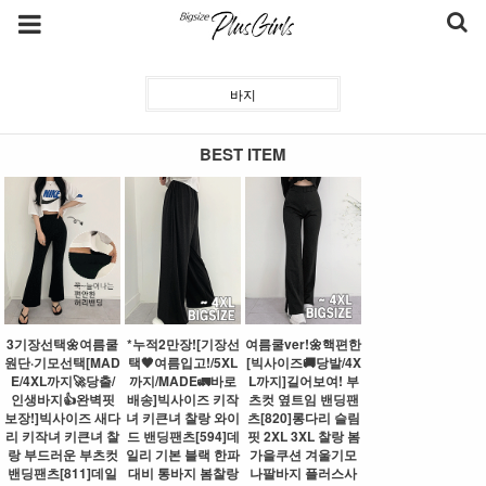
바지
BEST ITEM
3기장선택🌼여름쿨
*누적2만장![기장선
여름쿨ver!🌼핵편한
원단·기모선택[MAD
택🖤여름입고!/5XL
[빅사이즈🚚당발/4X
E/4XL까지🚀당출/
까지/MADE🚛바로
L까지]길어보여! 부
인생바지👍완벽핏
배송]빅사이즈 키작
츠컷 옆트임 밴딩팬
보장!]빅사이즈 새다
녀 키큰녀 찰랑 와이
츠[820]롱다리 슬림
리 키작녀 키큰녀 찰
드 밴딩팬츠[594]데
핏 2XL 3XL 찰랑 봄
랑 부드러운 부츠컷
일리 기본 블랙 한파
가을쿠션 겨울기모
밴딩팬츠[811]데일
대비 통바지 봄찰랑
나팔바지 플러스사