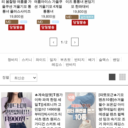
리 봄찰랑 여름쿨 가
여름아이스 가을쿠
이즈 통통녀 본딩기
을쿠션 겨울기모 통
션 겨울기모 4계절
모 한파대비
통녀 플러스사이즈
통통녀
19,800원
19,800원
19,800원
1
/
2
청바지
스키니
와이드
일자
부츠컷
빈티지
배기
슬랙스
밴딩
레깅스
반바지
정렬
🔥계속업뎃[❣원가
[따뜻포근🔥기모
이하 파격 한정 세
팬츠10종]⛄겨울
일❣][세트니까 고
필수 보온갑 아이
민없이! 14900원
템!☃데일리 윈터
부터!]빅사이즈 티
에센셜 팬츠 컬렉
셔츠 팬츠 원피스
션 밍크 속기모 조
가디건 스커트 세
거 와이드 레깅스