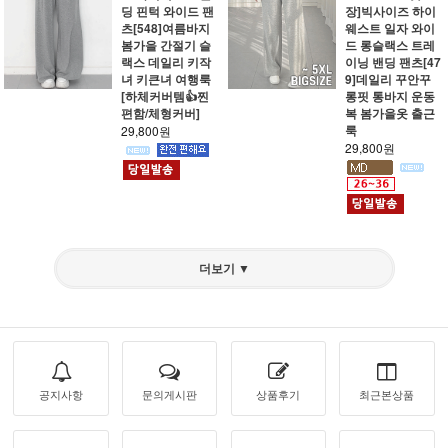
딩 핀턱 와이드 팬
장]빅사이즈 하이
츠[548]여름바지
웨스트 일자 와이
봄가을 간절기 슬
드 롱슬랙스 트레
랙스 데일리 키작
이닝 밴딩 팬츠[47
녀 키큰녀 여행룩
9]데일리 꾸안꾸
[하체커버템👍찐
롱핏 통바지 운동
편함/체형커버]
복 봄가을옷 출근
룩
29,800원
29,800원
더보기 ▼
공지사항
문의게시판
상품후기
최근본상품