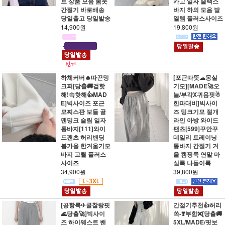
트 상품 모음 봄옷
카고 일자 슬랙스
간절기 바로배송
바지 하의 모음 발
당일출고 당일발송
열템 플러스사이즈
14,900원
19,800원
하체커버🔥따끈밍
[포근따뜻☁몽실
크퍼[당출🚚겉핫
기모][MADE🚀오
해!속핫해👍MAD
늘/부각X귀욤핏☃
E]빅사이즈 포근
한파대비]빅사이
모찌스판 보들 골
즈 밍크기모 절개
덴밍크 슬림 일자
라인 아방 와이드
통바지[111]와이
팬츠[599]꾸안꾸
드팬츠 허리밴딩
데일리 트레이닝
봄가을 한겨울기모
통바지 간절기 겨
바지 고퀄 플러스
울 캠핑룩 연말 마
사이즈
실룩 나들이룩
34,900원
39,800원
[공항룩✈쿨찰랑핏
간절기추천👍허리
🌊당출🚀]빅사이
쏙-❣️부함❌[당출🚚
즈 하이웨스트 밴
5XL/MADE/핏보