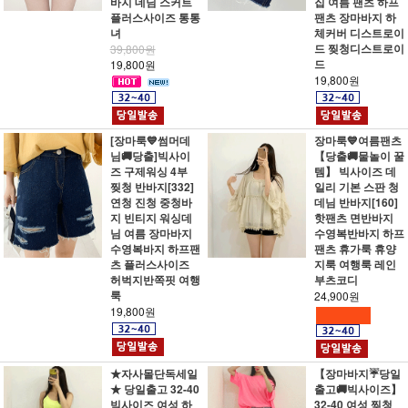
바지 데님 스커트
집 여름 팬츠 하프
플러스사이즈 통통
팬츠 장마바지 하
녀
체커버 디스트로이
드 찢청디스트로이
39,800원
드
19,800원
19,800원
[장마룩💙썸머데
장마룩💙여름팬츠
님🚚당출]빅사이
【당출🚚물놀이 꿀
즈 구제워싱 4부
템】 빅사이즈 데
찢청 반바지[332]
일리 기본 스판 청
연청 진청 중청바
데님 반바지[160]
지 빈티지 워싱데
핫팬츠 면반바지
님 여름 장마바지
수영복반바지 하프
수영복바지 하프팬
팬츠 휴가룩 휴양
츠 플러스사이즈
지룩 여행룩 레인
허벅지반쪽핏 여행
부츠코디
룩
24,900원
19,800원
★자사몰단독세일
【장마바지☔당일
★ 당일출고 32-40
출고🚚빅사이즈】
빅사이즈 여성 하
32-40 여성 찢청