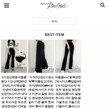
바지
BEST ITEM
3기장선택🌼여름쿨
*누적2만장![기장선
여름쿨ver!🌼핵편한
원단·기모선택[MAD
택🖤여름입고!/5XL
[빅사이즈🚚당발/4X
E/4XL까지🚀당출/
까지/MADE🚛바로
L까지]길어보여! 부
인생바지👍완벽핏
배송]빅사이즈 키작
츠컷 옆트임 밴딩팬
보장!]빅사이즈 새다
녀 키큰녀 찰랑 와이
츠[820]롱다리 슬림
리 키작녀 키큰녀 찰
드 밴딩팬츠[594]데
핏 2XL 3XL 찰랑 봄
랑 부드러운 부츠컷
일리 기본 블랙 한파
가을쿠션 겨울기모
밴딩팬츠[811]데일
대비 통바지 봄찰랑
나팔바지 플러스사