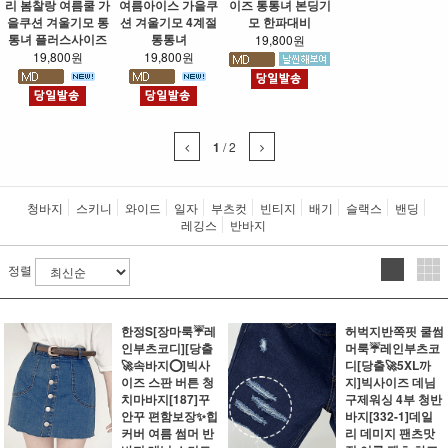
리 봄찰랑 여름쿨 가
여름아이스 가을쿠
이즈 통통녀 본딩기
을쿠션 겨울기모 통
션 겨울기모 4계절
모 한파대비
통녀 플러스사이즈
통통녀
19,800원
19,800원
19,800원
1
/
2
청바지
스키니
와이드
일자
부츠컷
빈티지
배기
슬랙스
밴딩
레깅스
반바지
정렬
한정S[장마룩☔레
허벅지반쪽핏 쿨썸
인부츠코디][당출
머룩☔레인부츠코
🚀속바지⭕]빅사
디[당출🚀5XL까
이즈 스판 버튼 청
지]빅사이즈 데님
치마바지[187]꾸
구제워싱 4부 청반
안꾸 편함보장✨힙
바지[332-1]데일
커버 여름 썸머 반
리 데미지 팬츠맛