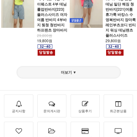
이웨스트 4부 데님
데님 밑단 헤짐 청
롤업반바지[223]
반바지[221]여름
플러스사이즈 여자
휴가룩 바캉스 수
여름 반바지 4부바
영복반바지 장마룩
지 찢청 청반바지
레인부츠코디 빈티
하프팬츠 장마바지
지 워싱 데님팬츠
플러스사이즈
29,800원
19,800원
29,800원
더보기 ▼
공지사항
문의게시판
상품후기
최근본상품