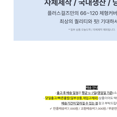
배송 안내
-
출고 후 배송 일정
은
평균 1~7일(영업일 기준)
소
-
당일출고/빠른출발(일부상품,재입고제외)
상품이어도 택
배송기간이 달라질 수 있는 점
참고 부탁드립
반품배송비7,000원 / 교환배송비7,000원 / 부분반
✔