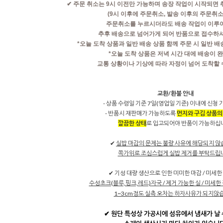
✔
주문 취소는 9시 이전만 가능하며 송장 작업이 시작되면 
(9시 이후에 주문취소, 발송 이후의 주문취
주문취소를 누르시더라도 배송 작업이 이루
추후 배송으로 넘어가게 되어 반품으로 접수하셔
*오늘 도착 상품과 일반 배송 상품 함께 주문 시 일반 
*오늘 도착 상품은 저녁 시간 대에 배송이
교통 상황이나 기상에 따라 자정이 넘어 도착할 
교환/환불 안내
- 상품 수령일 기준 7일(영업일 기준) 이내에 신청
- 반품시 재판매가 가능하도록
먼지와 구김 상품의
깔끔한 상태
로 입고되어야 반품이 가능하십
✔
실밥 마감의 문제는 불량 사유에 해당되지 않
쪽가위로 조심스럽게 실밥 제거를 부탁드립
✔ 기성 대량 생산으로 인한 미미한 마감 / 미세한 
수성초크(블루,핑크,레드)자국 / 제거 가능한 실 / 미세한 
1~3cm정도 실측 오차는 하자사유가 되지않
✔ 원단 특성상 가공시에 섬유에서 냄새가 날 