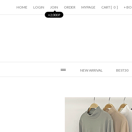
HOME
LOGIN
JOIN
ORDER
MYPAGE
CART [
]
+ B
0
+2,000 P
NEW ARRIVAL
BEST30