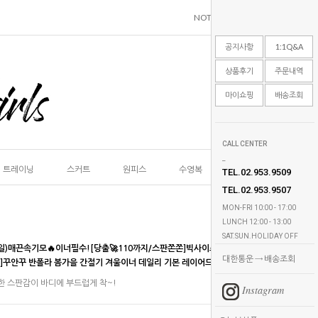
NOTICE
1:1Q&A
REVIEW
공지사항
1:1Q&A
상품후기
주문내역
마이쇼핑
배송조회
CALL CENTER
_
트레이닝
스커트
원피스
수영복
언더웨어
악세
TEL.02.953.9509
TEL.02.953.9507
MON-FRI 10:00 - 17:00
LUNCH 12:00 - 13:00
SAT.SUN.HOLIDAY OFF
일)매끈속기모🔥이너필수![당출🚀110까지/스판쫀쫀]빅사이즈 스판기모 반목폴라 반팔 티
대한통운 → 배송조회
93]꾸안꾸 반폴라 봄가을 간절기 겨울이너 데일리 기본 레이어드 하객룩 플러스사이즈
한 스판감이 바디에 부드럽게 착~!
Instagram