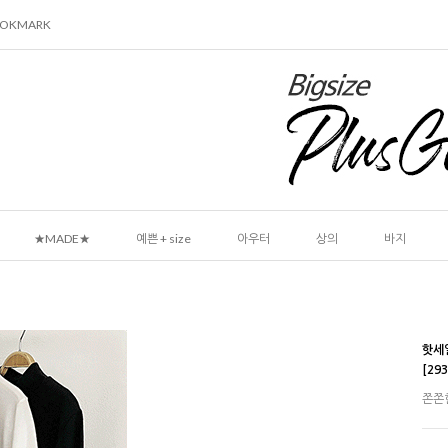
OOKMARK
★MADE★
예쁜 + size
아우터
상의
바지
핫세
[2
쫀쫀