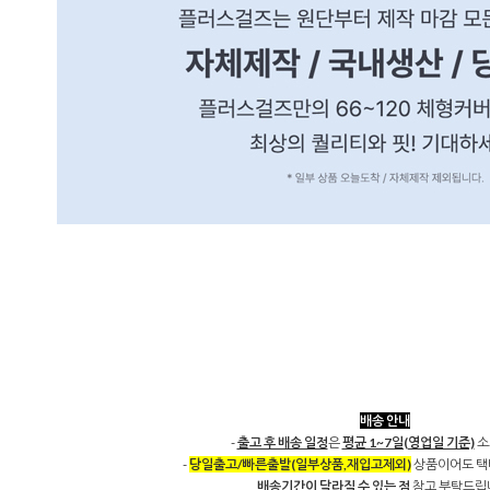
배송 안내
-
출고 후 배송 일정
은
평균 1~7일(영업일 기준)
소
-
당일출고/빠른출발(일부상품,재입고제외)
상품이어도 택
배송기간이 달라질 수 있는 점
참고 부탁드립