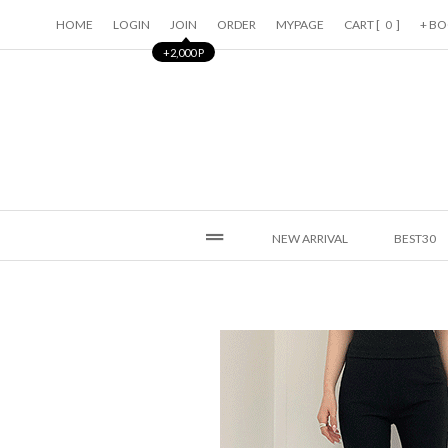
HOME
LOGIN
JOIN
ORDER
MYPAGE
CART [
]
+ B
0
+2,000 P
NEW ARRIVAL
BEST30