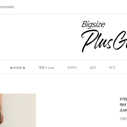
OOKMARK
★MADE★
예쁜 + size
아우터
상의
바지
3기
작녀
스사
여름쿨