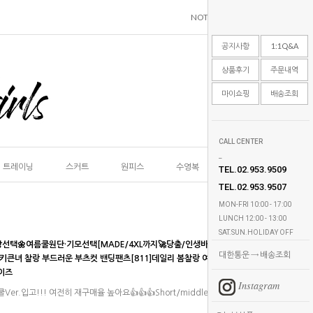
NOTICE
1:1Q&A
REVIEW
공지사항
1:1Q&A
상품후기
주문내역
마이쇼핑
배송조회
CALL CENTER
_
트레이닝
스커트
원피스
수영복
언더웨어
악세
TEL.02.953.9509
TEL.02.953.9507
MON-FRI 10:00 - 17:00
LUNCH 12:00 - 13:00
SAT.SUN.HOLIDAY OFF
장선택🌼여름쿨원단·기모선택[MADE/4XL까지🚀당출/인생바지👍완벽핏보장!]빅사이즈 새
대한통운 → 배송조회
 키큰녀 찰랑 부드러운 부츠컷 밴딩팬츠[811]데일리 봄찰랑 여름쿨 가을쿠션 겨울기모 통통
이즈
Instagram
Ver.입고!!! 여전히 재구매율 높아요👍👍👍Short/middle/Long tp가지 기장 굿초이스