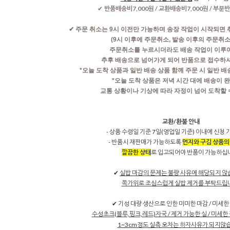
반품배송비7,000원 / 교환배송비7,000원 / 부분반
✔
✔
주문 취소는 9시 이전만 가능하며 송장 작업이 시작되면 
(9시 이후에 주문취소, 발송 이후의 주문취
주문취소를 누르시더라도 배송 작업이 이루
추후 배송으로 넘어가게 되어 반품으로 접수하셔
*오늘 도착 상품과 일반 배송 상품 함께 주문 시 일반 
*오늘 도착 상품은 저녁 시간 대에 배송이
교통 상황이나 기상에 따라 자정이 넘어 도착할 
교환/환불 안내
- 상품 수령일 기준 7일(영업일 기준) 이내에 신청
- 반품시 재판매가 가능하도록
먼지와 구김 상품의
깔끔한 상태
로 입고되어야 반품이 가능하십
✔
실밥 마감의 문제는 불량 사유에 해당되지 않
쪽가위로 조심스럽게 실밥 제거를 부탁드립
✔ 기성 대량 생산으로 인한 미미한 마감 / 미세한 
수성초크(블루,핑크,레드)자국 / 제거 가능한 실 / 미세한 
1~3cm정도 실측 오차는 하자사유가 되지않