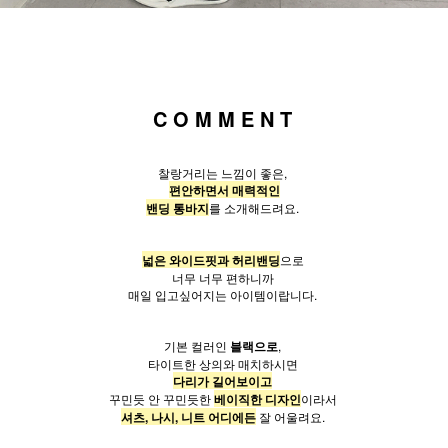
C O M M E N T
찰랑거리는 느낌이 좋은,
편안하면서 매력적인
밴딩 통바지
를 소개해드려요.
넓은 와이드핏과 허리밴딩
으로
너무 너무 편하니까
매일 입고싶어지는 아이템이랍니다.
기본 컬러인
블랙으로
,
타이트한 상의와 매치하시면
다리가 길어보이고
꾸민듯 안 꾸민듯한
베이직한 디자인
이라서
셔츠, 나시, 니트 어디에든
잘 어울려요.