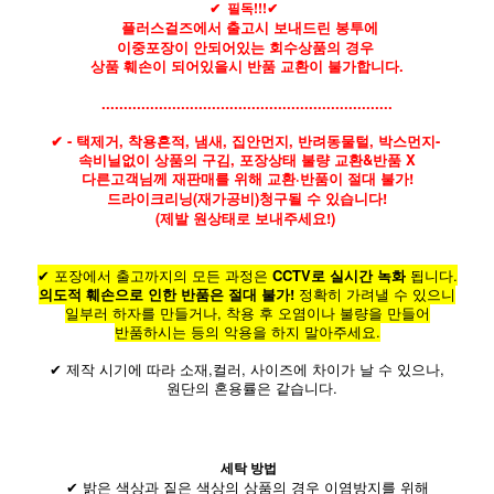
✔ 필독!!!
✔
플러스걸즈에서 출고시 보내드린 봉투에
이중포장이 안되어있는 회수상품의 경우
상품 훼손이 되어있을시 반품 교환이 불가합니다.
..................................................................
✔ -
택제거, 착용흔적, 냄새, 집안먼지, 반려동물털, 박스먼지-
속비닐없이 상품의 구김, 포장상태 불량
교환&반품 X
다른고객님께 재판매를 위해 교환·반품이 절대 불가!
드라이크리닝(재가공비)청구될 수 있습니다!
(제발 원상태로 보내주세요!)
✔ 포장에서 출고까지의 모든 과정은
CCTV로 실시간 녹화
됩니다.
의도적 훼손으로 인한 반품은 절대 불가!
정확히 가려낼 수 있으니
일부러 하자를 만들거나, 착용 후 오염이나 불량을 만들어
반품하시는 등의 악용을 하지 말아주세요.
✔ 제작 시기에 따라 소재,컬러, 사이즈에 차이가 날 수 있으나,
원단의 혼용률은 같습니다.
세탁 방법
✔ 밝은 색상과 짙은 색상의 상품의 경우 이염방지를 위해