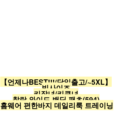
【언제나BEST!!!/당일출고/~5XL】
빅사이즈
키작녀/키큰녀
찰랑 와이드 밴딩 팬츠(594)
홈웨어 편한바지 데일리룩 트레이닝