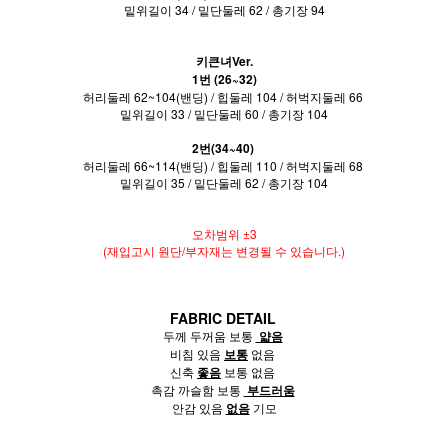
밑위길이 34 / 밑단둘레 62 / 총기장 94
키큰녀Ver.
1번 (26~32)
허리둘레 62~104(밴딩) / 힙둘레 104 / 허벅지둘레 66
밑위길이 33 / 밑단둘레 60 / 총기장 104
2번(34~40)
허리둘레 66~114(밴딩) / 힙둘레 110 / 허벅지둘레 68
밑위길이 35 / 밑단둘레 62 / 총기장 104
오차범위 ±3
(재입고시 원단/부자재는 변경될 수 있습니다.)
FABRIC DETAIL
두께 두꺼움 보통
얇음
비침 있음
보통
없음
신축
좋음
보통 없음
촉감 까슬함 보통
부드러움
안감 있음
없음
기모