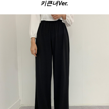
키큰녀Ver.