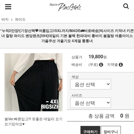
바지
와이드
*누적2만장![기장선택🖤여름입고!/5XL까지/MADE🚛바로배송]빅사이즈 키작녀 키큰
녀 찰랑 와이드 밴딩팬츠[594]데일리 기본 블랙 한파대비 통바지 봄찰랑 여름아이스
가을쿠션 겨울기모 4계절 통통녀
19,800
상품가
원
배송비
(무료)
지역별
색상
사이즈
0
원
총 상품 금액
봄Ver.빠른입고!!! 핏좋은 데일리 요기
요기있어요♥
구매하기
장바구니